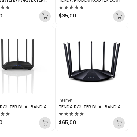
rado
Valorado
0
$
35,00
con
0
de
5
Internet
TENDA ROUTER DUAL BAND AC11
TENDA ROUTER DUAL BAND AC23
rado
Valorado
0
$
65,00
con
0
de