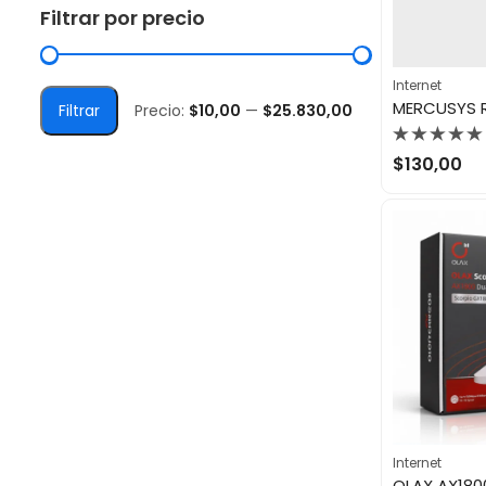
Filtrar por precio
Internet
Filtrar
Precio:
$10,00
—
$25.830,00
Valorado
$
130,00
con
0
de
5
Internet