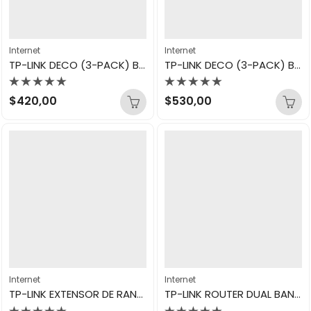
Internet
Internet
TP-LINK DECO (3-PACK) BE3600 WHOLE HOME MESH WIFI 7 BE22
TP-LINK DECO (3-PACK) BE5000 WHOLE HOME MESH WIFI 7 BE25
Valorado
Valorado
$
420,00
$
530,00
con
con
0
0
de
de
5
5
Internet
Internet
TP-LINK EXTENSOR DE RANGO AX1500 RE505X
TP-LINK ROUTER DUAL BAND BE3600 ARCHER BE220 WIFI 7