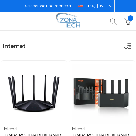
Seleccione una moneda
USD, $
Dólar
0
Internet
Internet
Internet
TENDA ROUTER DUAL BAND AC23
TENDA ROUTER DUAL BAND AX1500 TX2L PRO