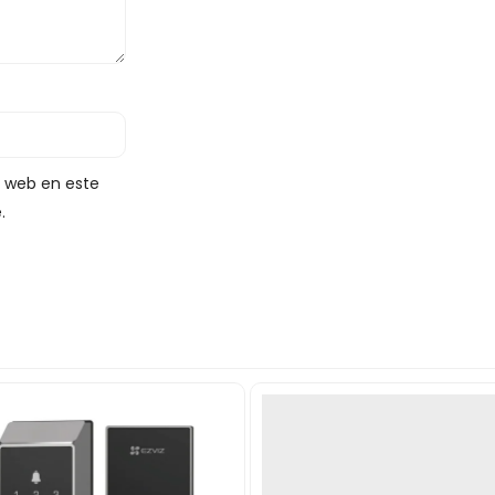
y web en este
.