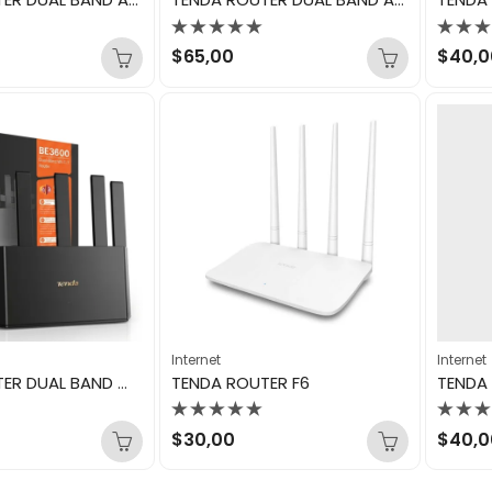
Valorado
Valo
$
65,00
$
40,0
con
con
0
0
de
de
5
5
Internet
Internet
TENDA ROUTER DUAL BAND WIFI 7 BE3600 TE3L
TENDA ROUTER F6
TENDA
Valorado
Valo
$
30,00
$
40,0
con
con
0
0
de
de