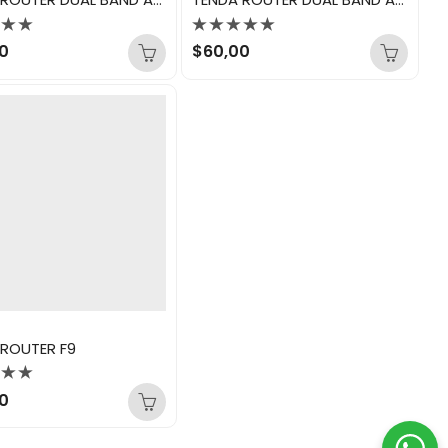
rado
Valorado
0
$
60,00
con
0
de
5
 ROUTER F9
rado
0