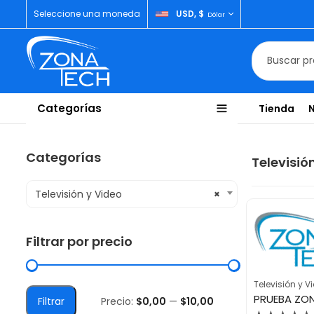
Seleccione una moneda
USD, $
Dólar
Categorías
Tienda
Categorías
Televisió
Televisión y Video
×
Filtrar por precio
Televisión y V
PRUEBA ZO
Filtrar
Precio:
$0,00
—
$10,00