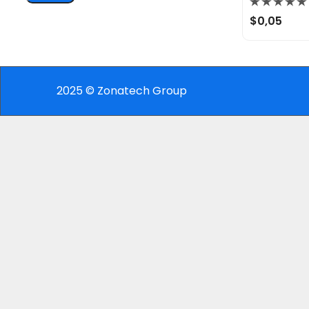
Valorado
$
0,05
con
0
de
5
2025 © Zonatech Group