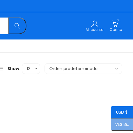
0
Mi cuenta
Carrito
Show:
USD $
VES Bs.