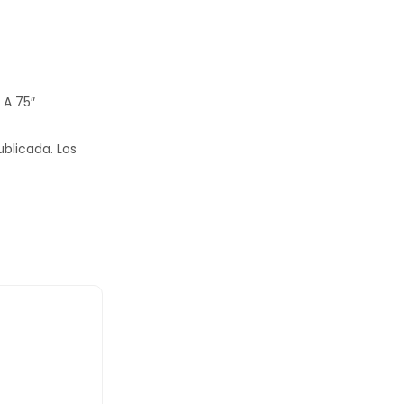
 A 75″
ublicada.
Los