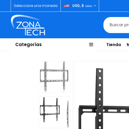
Seleccione una moneda
USD, $
Dólar
Categorías
Tienda