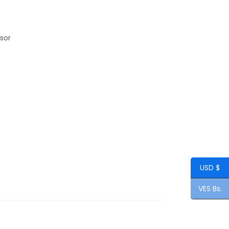
sor
USD $
VES Bs.