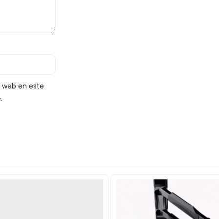
y web en este
.