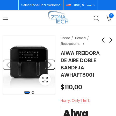
Seleccione una moneda
USD, $
Dólar
0
Home
Tienda
Electrodomésticos
AIWA FREIDORA
AIWA HORNO PARA
AIWA OLLA
DE AIRE DOBLE
PIZZA
ARROCERA
BANDEJA
MULTIFUNCIONAL
ELECTRICA 2.2L 12
$
120,00
$
30,00
AWHAFT8001
10LT ACERO
TAZAS AWHRCB2201
INOXIDABLE
AWHAFT1001
$
110,00
Hurry, Only 1 left.
Aiwa