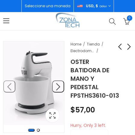
Seleccione una moneda
USD, $
Dólar
0
Home
Tienda
Electrodomésticos
OSTER
HAMILTON BEACH
AMAZON ALEXA
BATIDORA DE
LICUADORA 12FUN
ECHO SPOT WHITE
MANO Y
JARRA PLASTICA 1.4LT
BV84J9
$
25,00
$
80,00
PEDESTAL
50181
FPSTHS3610-013
$
57,00
Hurry, Only 3 left.