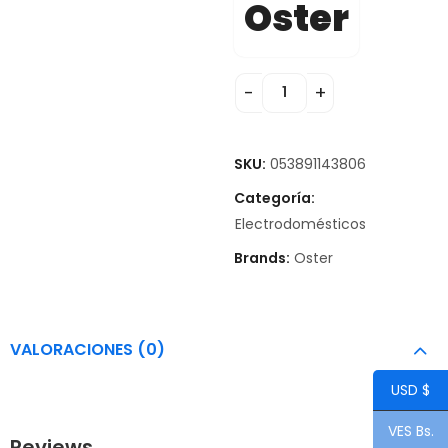
Oster
SKU:
053891143806
Categoría:
Electrodomésticos
Brands:
Oster
VALORACIONES (0)
USD $
VES Bs.
Reviews