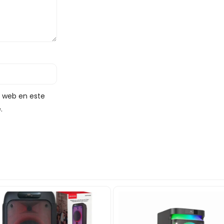
y web en este
.