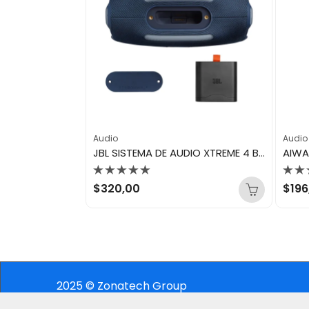
Audio
Audio
AIWA SISTEMA DE AUDIO 14″ AWSP14TW
JBL SISTEMA DE AUDIO XTREME 4 BLUE
AIWA
Valorado
Val
$
320,00
$
196
con
con
0
0
de
de
5
5
2025 © Zonatech Group