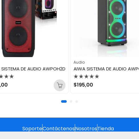
Audio
 SISTEMA DE AUDIO AWPOH2D
orado
Valorado
,00
$
195,00
con
0
de
5
Soporte
Contáctenos
Nosotros
Tienda