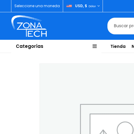
Seleccione una moneda
USD, $
Dólar
Categorías
Tienda