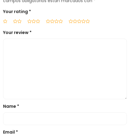
campos obligatorios están marcados con
*
Your rating
*
Your review
*
Name
*
Email
*