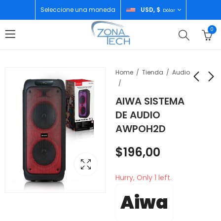
Seleccione una moneda
USD, $
Dólar
0
Home
Tienda
Audio
AIWA SISTEMA
RCA OLLA DE
AIWA HORNO
DE AUDIO
PRESION ELECTRICA
TOSTADOR
AWPOH2D
MULTIUSOS 5LT
AWHOA3001
$
50,00
$
105,00
60MIN RCPC20
$
196,00
Hurry, Only 1 left.
Aiwa