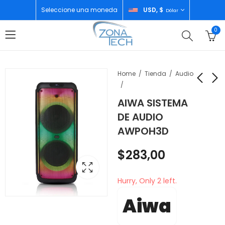
Seleccione una moneda
USD, $
Dólar
0
Home
Tienda
Audio
AIWA SISTEMA
AIWA CAFETERA 8
GARMIN GPS SMART
DE AUDIO
TAZAS
WATCH AMOLED
AWPOH3D
AWHCMDSS1001
VENU 3 BLACK
$
45,00
$
480,00
$
283,00
Hurry, Only 2 left.
Aiwa