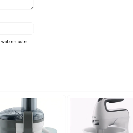
y web en este
.