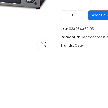
Añadir al 
SKU:
034264460195
Categoría:
Electrodomésti
Brands:
Oster