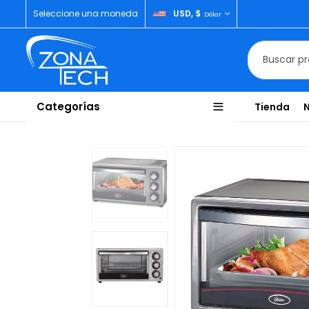
Seleccione una moneda
USD, $
Dólar
Categorías
Tienda