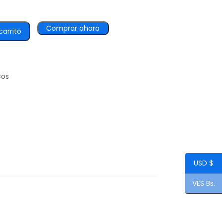
Comprar ahora
carrito
cos
USD $
VES Bs.