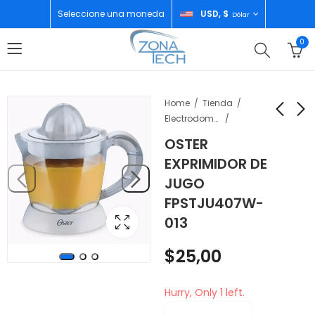
Seleccione una moneda
USD, $
Dólar
0
Home
Tienda
Electrodomésticos
OSTER
XIAOMI REDMI 15
OSTER HORNO
EXPRIMIDOR DE
6GB/128GB GRAY
TOSTADOR DE 15
JUGO
LITROS
$
157,00
$
65,00
FPSTJU407W-
TSSTTV15LTB-013
013
$
25,00
Hurry, Only 1 left.