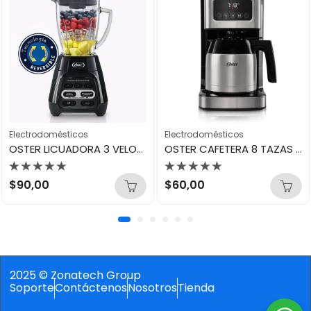
Electrodomésticos
Electrodomésticos
OSTER LICUADORA 3 VELOCIDADES VIDRIO 1.5L NEGRO ( BOTONES ) BLSTPYG1209B
OSTER CAFETERA 8 TAZAS PANEL TACTIL JARRA DE ACERO BVSTDC4404
Valorado
Valorado
$
90,00
$
60,00
con
con
0
0
de
de
5
5
2025 © Zonatech Group
Soporte
Contáctenos
Nosotros
Tienda