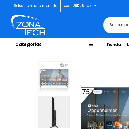
Seleccione una moneda
USD, $
Dólar
Categorías
Tienda