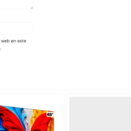
y web en este
.