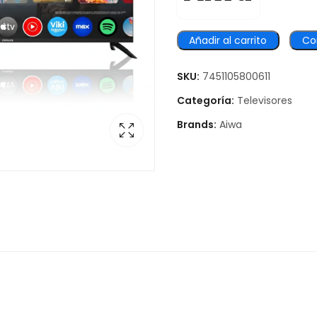
Añadir al carrito
Co
SKU:
7451105800611
Categoría:
Televisores
Brands:
Aiwa