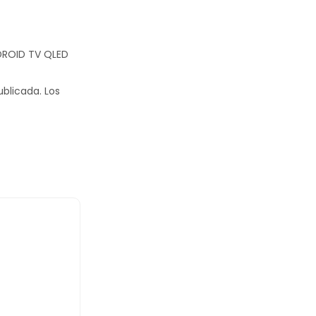
NDROID TV QLED
ublicada.
Los