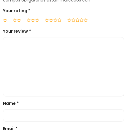
campos obligatorios están marcados con
*
Your rating
*
Your review
*
Name
*
Email
*