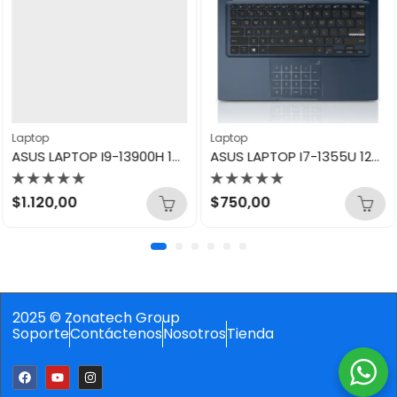
Laptop
Laptop
ASUS LAPTOP I9-13900H 16GB/1TB VIVOBOOK F1605VA-WS96
ASUS LAPTOP I7-1355U 12GB/512GB VIVOBOOK 14 X1404
Valorado
Valorado
$
1.120,00
$
750,00
con
con
0
0
de
de
5
5
2025 © Zonatech Group
Soporte
Contáctenos
Nosotros
Tienda