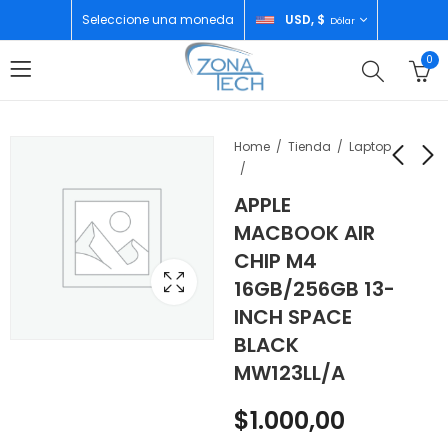
Seleccione una moneda
USD, $
Dólar
0
Home
Tienda
Laptop
APPLE
DRIJA ESTUFA A GAS
APPLE MACBOOK AIR
MACBOOK AIR
TOSCANA 30
CHIP M4 16GB/256GB
CHIP M4
SKY BLUE 13-INCH
$
110,00
$
1.050,00
16GB/256GB 13-
MC6T4LL/A
INCH SPACE
BLACK
MW123LL/A
$
1.000,00