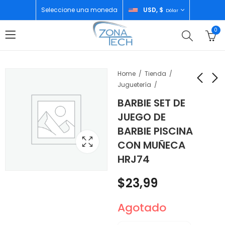
Seleccione una moneda
USD, $
Dólar
0
Home
Tienda
Juguetería
BARBIE SET DE
HOT WHEELS CARRO
HOT WHEELS PISTA
JUEGO DE
BASICOS ESCALA
CIRCUITO CON
BARBIE PISCINA
1/64
DOBLE PISTA EN
$
3,99
$
36,99
CON MUÑECA
ESPIRAL HTK17
HRJ74
$
23,99
Agotado