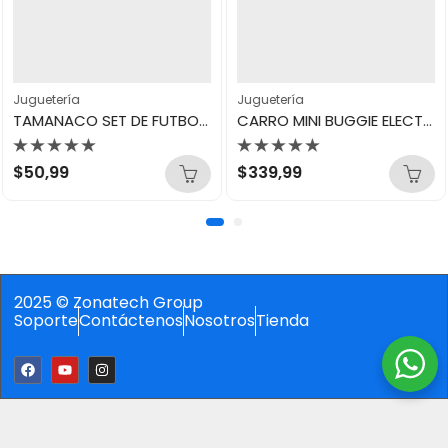
Juguetería
Juguetería
TAMANACO SET DE FUTBOL BALON N3
CARRO MINI BUGGIE ELECTRICO
Valorado
Valorado
$
50,99
$
339,99
con
con
0
0
de
de
5
5
2025 © Zonatech Group
Soporte
Contáctenos
Nosotros
Tienda