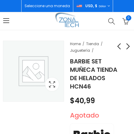
Seleccione una moneda
USD, $
Dólar
0
Home
Tienda
Juguetería
BARBIE SET
MATTEL BARBIE
BARBIE SET MUÑECA
MUÑECA TIENDA
ESTUDIO DE ARTE
MALIBU IT TAKES
DE HELADOS
HCM85
TOWN 10 ACCESRIOS
$
70,99
$
40,99
HCN46
HDF73
$
40,99
Agotado