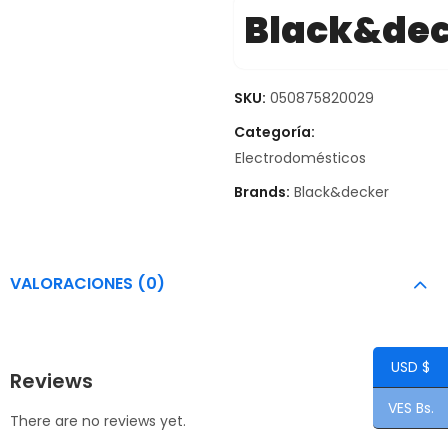
Black&de
SKU:
050875820029
Categoría:
Electrodomésticos
Brands:
Black&decker
VALORACIONES (0)
USD $
Reviews
VES Bs.
There are no reviews yet.