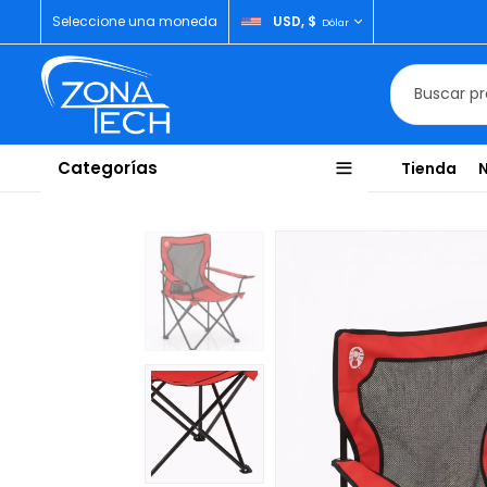
Seleccione una moneda
USD, $
Dólar
Categorías
Tienda