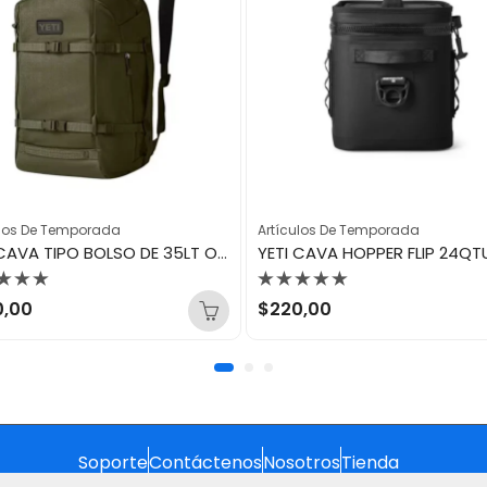
ulos De Temporada
Artículos De Temporada
YETI CAVA TIPO BOLSO DE 35LT OLIVA CROSSROADS CARRY-ON LUGGAGE
orado
Valorado
0,00
$
220,00
con
0
de
5
Soporte
Contáctenos
Nosotros
Tienda