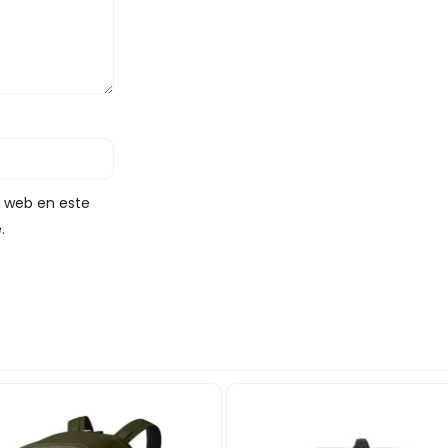
y web en este
.