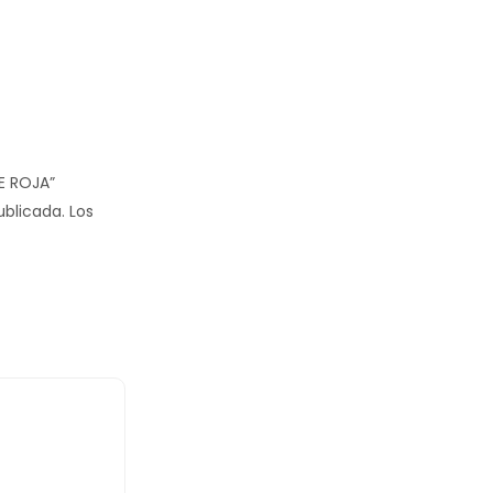
LE ROJA”
ublicada.
Los