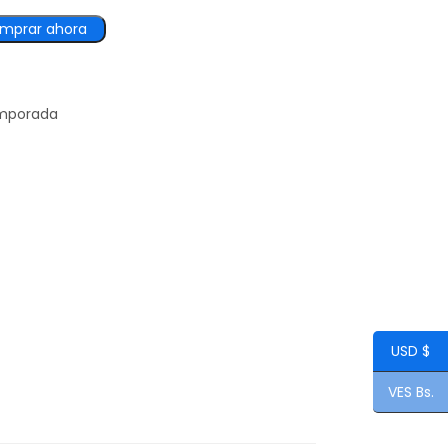
mprar ahora
emporada
USD $
VES Bs.