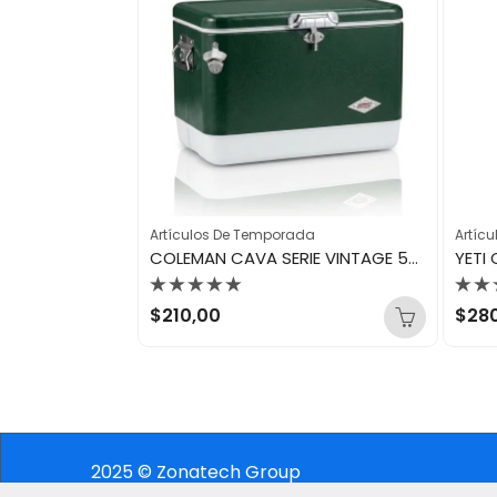
da
Artículos De Temporada
Artíc
IGLOO CAVA RETRO JADE 25QT CESTA PICNIC
COLEMAN CAVA SERIE VINTAGE 54QTU VERDE
Valorado
Val
$
210,00
$
28
con
con
0
0
de
de
5
5
2025 © Zonatech Group