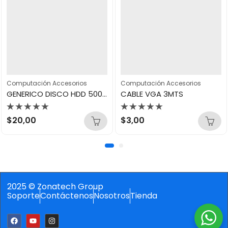
Computación Accesorios
Computación Accesorios
GENERICO DISCO HDD 500GB 3.5HZ
CABLE VGA 3MTS
Valorado
Valorado
$
20,00
$
3,00
con
con
0
0
de
de
5
5
2025 © Zonatech Group
Soporte
Contáctenos
Nosotros
Tienda