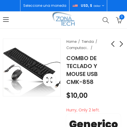
Seleccione una moneda
USD, $
Dólar
0
Home
Tienda
Computación Accesorios
COMBO DE
ZTE BLADE V50
BLACKVIEW A100
TECLADO Y
6/256GB MORADO
6GB/128GB GREY
MOUSE USB
$
128,00
$
161,00
CMK-858
$
10,00
Hurry, Only 2 left.
Generico