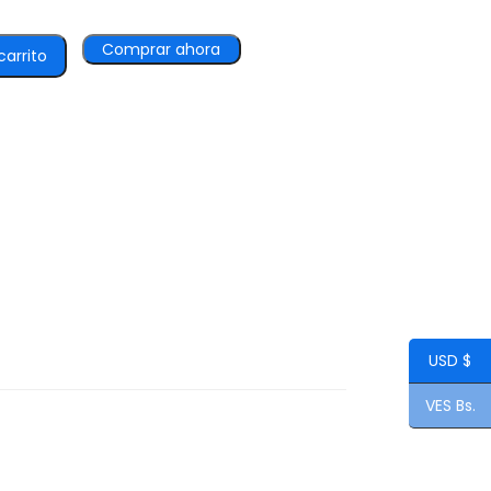
Comprar ahora
carrito
USD $
VES Bs.