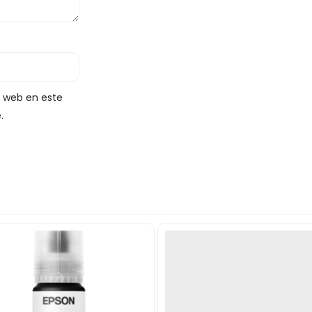
y web en este
.