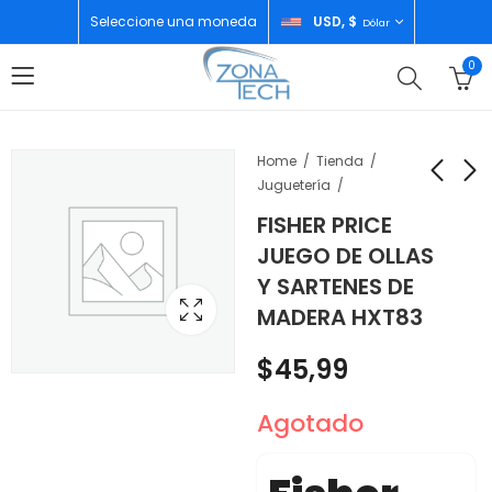
Seleccione una moneda
USD, $
Dólar
0
Home
Tienda
Juguetería
FISHER PRICE
FISHER-PRICE
FISHER PRICE
JUEGO DE OLLAS
BLOQUES APILABLES
APILADOR DE ANILLOS
Y SARTENES DE
DE MADERA 65 PIEZAS
DE MADERA 10 PIEZAS
$
47,99
$
24,99
MADERA HXT83
HXT79
$
45,99
Agotado