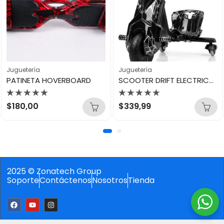
Juguetería
Juguetería
PATINETA HOVERBOARD
SCOOTER DRIFT ELECTRICO 360º
Valorado
Valorado
$
180,00
$
339,99
con
con
0
0
de
de
5
5
2025 © Zonatech Group
Soporte
Contáctenos
Nosotros
Tienda