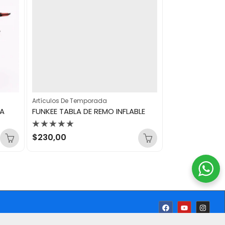
Artículos De Temporada
Artículos De Tem
JA
FUNKEE TABLA DE REMO INFLABLE
O´NEILL CHALE
Valorado
Valorado
$
230,00
$
55,00
con
con
0
0
de
de
5
5