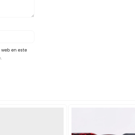
y web en este
.