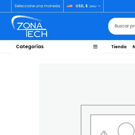
Seleccione una moneda
USD, $
Dólar
Categorías
Tienda