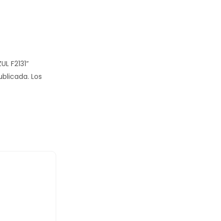
UL F2131”
ublicada.
Los