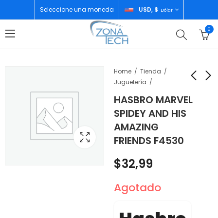
Seleccione una moneda
USD, $
Dólar
0
Home
Tienda
Juguetería
HASBRO MARVEL
HASBRO BARCO
HASBRO MARVEL
SPIDEY AND HIS
PIRATA DELCIELO
SPIDEY AND HIS
AMAZING
PJMASKS F3665
AMAZING FRIENDS
$
34,99
$
32,99
FRIENDS F4530
MILES MORALES F4531
$
32,99
Agotado