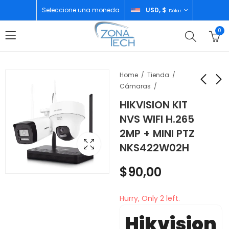
Seleccione una moneda
USD, $
Dólar
0
Home
Tienda
Cámaras
HIKVISION KIT
MAGEFESA SET DE 7
DRIJA CAFETERA
NVS WIFI H.265
UTENSILIOS 34460
12TASAS AFOGATTO
2MP + MINI PTZ
12T-B
$
32,00
$
440,00
NKS422W02H
$
90,00
Hurry, Only 2 left.
Hikvision