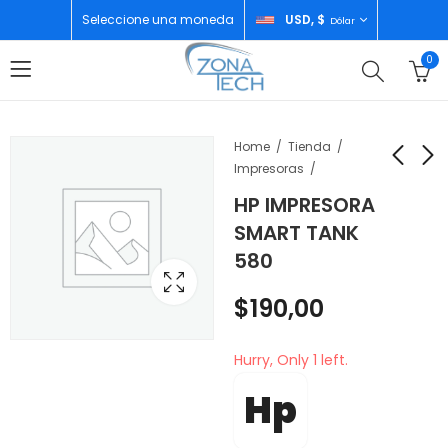
Seleccione una moneda
USD, $
Dólar
0
Home
Tienda
Impresoras
HP IMPRESORA
APPLE IPHONE 17 PRO
APPLE IPHONE 17 PRO
SMART TANK
MAX 512GB COSMIC
MAX 1TB DEEP BLUE
580
ORANGE ESIM
ESIM
$
1.730,00
$
2.022,00
$
190,00
Hurry, Only 1 left.
Hp