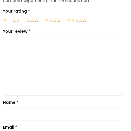
campos obligatorios están marcados con
*
Your rating
*
Your review
*
Name
*
Email
*