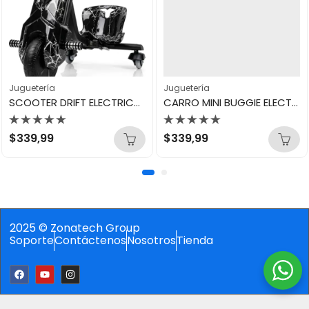
Juguetería
Juguetería
SCOOTER DRIFT ELECTRICO 360º
CARRO MINI BUGGIE ELECTRICO
Valorado
Valorado
$
339,99
$
339,99
con
con
0
0
de
de
5
5
2025 © Zonatech Group
Soporte
Contáctenos
Nosotros
Tienda