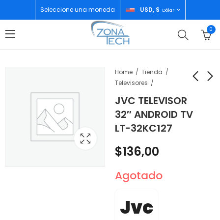
Seleccione una moneda
USD, $
Dólar
0
Home
Tienda
Televisores
JVC TELEVISOR
CANON CAMARA EOS
JVC TELEVISOR 65"
32″ ANDROID TV
R100 18-45MM LEMS
QLED GOOGLE TV
LT-32KC127
+KIT DE ACCESORIOS
LT-65KB727
$
700,00
$
330,00
+TRIPODE +MEMORIA
$
136,00
DE 64GB
LEXAR+MICROPHONO
Y BOLSO
Agotado
Jvc