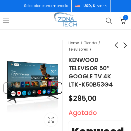
Seleccione una moneda
USD, $
Dólar
0
Home
Tienda
Televisores
KENWOOD
INFINIX HOT 60I
OLAX TABLET K11 PRO
TELEVISOR 50″
4GB/256GB BLACK
4GB/64GB LTE 10"
GOOGLE TV 4K
$
145,00
$
103,00
LTK-K50B53G4
$
295,00
Agotado