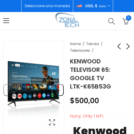
Seleccione una moneda
USD, $
Dólar
0
Home
Tienda
Televisores
KENWOOD
OLAX SMART WATCH
GOOGLE PIXEL 9A
TELEVISOR 65:
128GB PORCELAIN
$
25,00
GOOGLE TV
$
483,00
LTK-K65B53G
$
500,00
Hurry, Only 1 left.
Kenwood