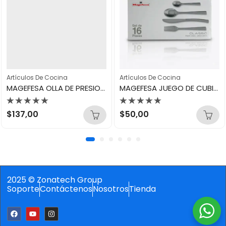
s De Cocina
Artículos De Cocina
Artículo
MAGEFESA OLLA DE PRESION STAR BOMBEADA – 6 LITROS 11101
MAGEFESA JUEGO DE CUBIERTOS 16UND CLASSIC 31512
ado
Valorado
Valor
00
$
50,00
$
130,
con
con
0
0
de
de
5
5
2025 © Zonatech Group
Soporte
Contáctenos
Nosotros
Tienda