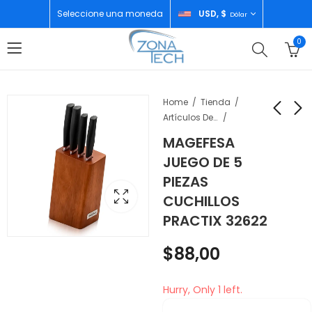
Seleccione una moneda
USD, $
Dólar
0
Home
Tienda
Artículos De Cocina
MAGEFESA
RCA ASPIRADORA
MAGEFESA SARTEN
JUEGO DE 5
15LT SECOMOJADO
30 CM BASIC 15588
PIEZAS
RCVC01
$
33,00
$
55,00
CUCHILLOS
PRACTIX 32622
$
88,00
Hurry, Only 1 left.