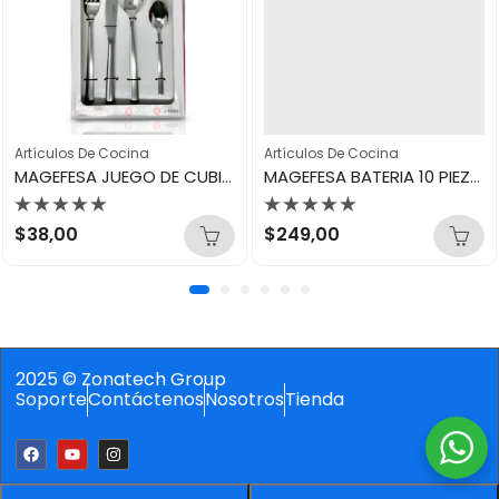
Artículos De Cocina
Artículos De Cocina
MAGEFESA JUEGO DE CUBIERTOS 16PZ PRACTIX 31522
MAGEFESA BATERIA 10 PIEZAS GOURMET TRIPLY 21002
Valorado
Valorado
$
38,00
$
249,00
con
con
0
0
de
de
5
5
2025 © Zonatech Group
Soporte
Contáctenos
Nosotros
Tienda