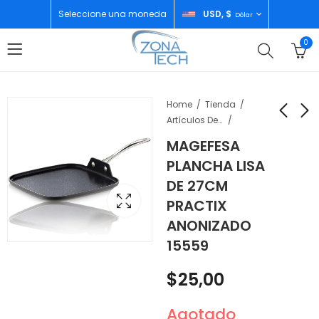
Seleccione una moneda
USD, $
Dólar
0
Home
Tienda
Artículos De Cocina
MAGEFESA
MAGEFESA SARTEN
MAGEFESA SET DE 7
PLANCHA LISA
20 CM PRACTIX
UTENSILIOS 34460
DE 27CM
ANODIZADO 15553
$
32,00
$
15,00
PRACTIX
ANONIZADO
15559
$
25,00
Agotado