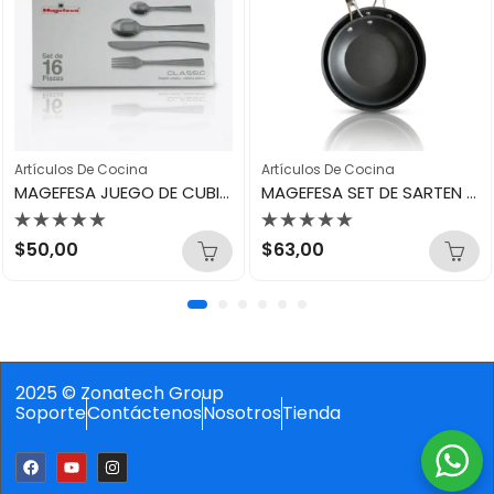
Artículos De Cocina
Artículos De Cocina
MAGEFESA JUEGO DE CUBIERTOS 16UND CLASSIC 31512
MAGEFESA SET DE SARTEN 20 Y 24CM 50 ANIVERSARIO 15600
Valorado
Valorado
$
50,00
$
63,00
con
con
0
0
de
de
5
5
2025 © Zonatech Group
Soporte
Contáctenos
Nosotros
Tienda