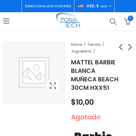
Seleccione una moneda
USD, $
Dólar
0
Home
Tienda
Juguetería
MATTEL BARBIE
DISNEY PIXAR CARS
MATTEL BARBIE
BLANCA
CARRO ESCALA
CATIRA MUÑECA
MUÑECA BEACH
BUBBA WHEELHOUSE
BEACH 30CM HXX48
$
13,00
$
10,00
30CM HXX51
NUMERO 23 HXW35
$
10,00
Agotado