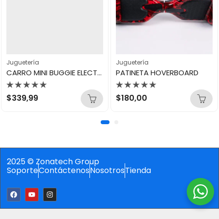
Juguetería
Juguetería
CARRO MINI BUGGIE ELECTRICO
PATINETA HOVERBOARD
Valorado
Valorado
$
339,99
$
180,00
con
con
0
0
de
de
5
5
2025 © Zonatech Group
Soporte
Contáctenos
Nosotros
Tienda