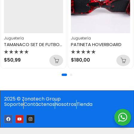
Juguetería
Juguetería
TAMANACO SET DE FUTBOL BALON N3
PATINETA HOVERBOARD
Valorado
Valorado
$
50,99
$
180,00
con
con
0
0
de
de
5
5
2025 © Zonatech Group
Soporte
Contáctenos
Nosotros
Tienda