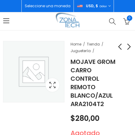
Seleccione una moneda
USD, $
Dólar
0
Home
Tienda
Juguetería
MOJAVE GROM
TYPHON GROM
MOJAVE GROM
CARRO
CARRO CONTROL
CARRO CONTROL
CONTROL
REMOTO AZUL
REMOTO
$
300,00
$
280,00
REMOTO
ARA2106T1
ROJO/NEGRO
ARA2104T1
BLANCO/AZUL
ARA2104T2
$
280,00
Agotado