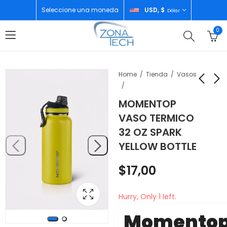
Seleccione una moneda
USD, $
Dólar
0
Home
Tienda
Vasos
MOMENTOP
FRIGIDAIRE NEVERA
GOOGLE PIXEL 9 PRO
VASO TERMICO
TOP MOUNT 15"
XL 12GB/128GB
32 OZ SPARK
FRTS15K3HTS
OBSIDAN
$
650,00
$
931,00
YELLOW BOTTLE
$
17,00
Hurry, Only 1 left.
Momento