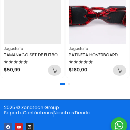
Juguetería
Juguetería
TAMANACO SET DE FUTBOL BALON N3
PATINETA HOVERBOARD
Valorado
Valorado
$
50,99
$
180,00
con
con
0
0
de
de
5
5
2025 © Zonatech Group
Soporte
Contáctenos
Nosotros
Tienda