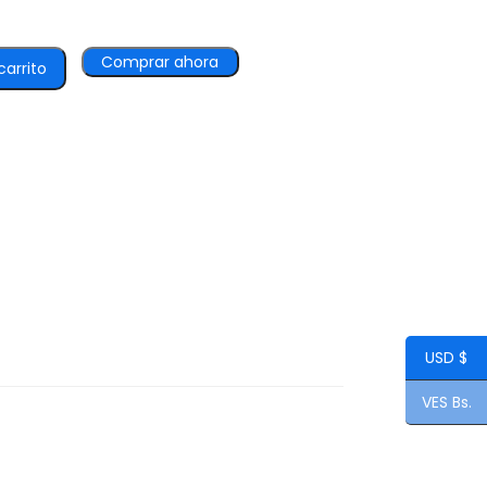
Comprar ahora
carrito
USD $
VES Bs.