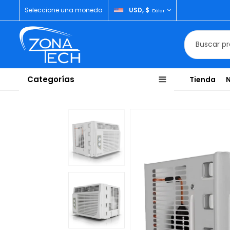
Seleccione una moneda
USD, $
Dólar
Categorías
Tienda