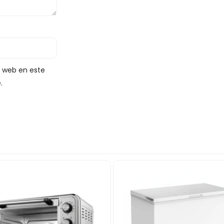
y web en este
.