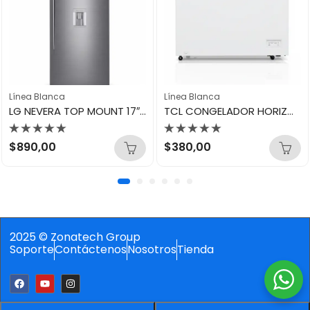
Línea Blanca
Línea Blanca
LG NEVERA TOP MOUNT 17″ GT47WGP
TCL CONGELADOR HORIZONTAL 300LTS TCF-300Y
Valorado
Valorado
$
890,00
$
380,00
con
con
0
0
de
de
5
5
2025 © Zonatech Group
Soporte
Contáctenos
Nosotros
Tienda