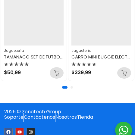
Juguetería
Juguetería
TAMANACO SET DE FUTBOL BALON N3
CARRO MINI BUGGIE ELECTRICO
Valorado
Valorado
$
50,99
$
339,99
con
con
0
0
de
de
5
5
2025 © Zonatech Group
Soporte
Contáctenos
Nosotros
Tienda