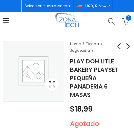
Seleccione una moneda
USD, $
Dólar
0
Home
Tienda
Juguetería
PLAY DOH LITLE
FISHER PRICE
HASBRO GAMES
BAKERY PLAYSET
JUGUETE WOODEN
JUEGO DE
PEQUEÑA
BALANCE TREE HXT87
MONOPOLIO CON
$
17,99
$
30,00
PANADERIA 6
ENLACES A
DISPOSITIVOS
MASAS
INTELIGENTES
$
18,99
Agotado