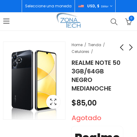
Seleccione una moneda
USD, $
Dólar
0
Home
Tienda
Celulares
REALME NOTE 50
EZVIZ VIDEO CAMARA
REALME NOTE 60X
3GB/64GB
EXTERIOR WIFI CON
3GB/64GB NEGRO
NEGRO
VISION NOCTURNA
$
87,00
$
160,00
MEDIANOCHE
DE COLOR 2K CS-EB3
4G
$
85,00
Agotado