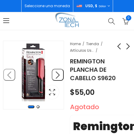
Seleccione una moneda
USD, $
Dólar
0
Home
Tienda
Artículos Uso Personal
REMINGTON
REMINGTON
APPLE WATCH SERIE 11
PLANCHA DE
CORTADORA PER
46MM SPACE GRAY
CABELLO S9620
MEV04LW/A 2025
$
15,00
$
423,00
$
55,00
Agotado
Remingto