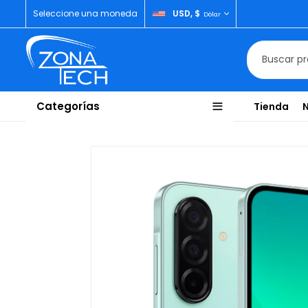
Seleccione una moneda
USD, $
Dólar
Categorías
Tienda