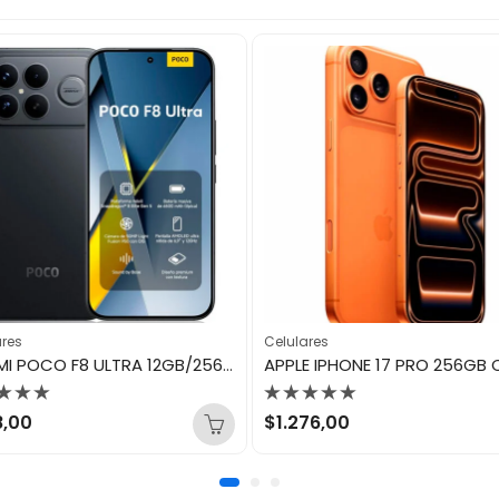
ares
Celulares
XIAOMI POCO F8 ULTRA 12GB/256GB NEGRO
orado
Valorado
8,00
$
1.276,00
con
0
de
5