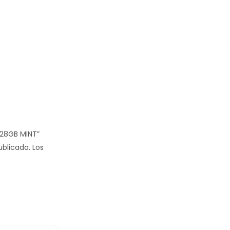
128GB MINT”
ublicada.
Los