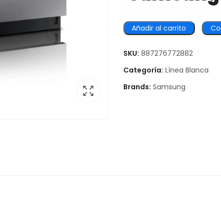
Añadir al carrito
Co
SKU:
887276772882
Categoría:
Línea Blanca
Brands:
Samsung