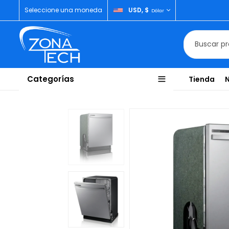
Seleccione una moneda
USD, $
Dólar
Categorías
Tienda