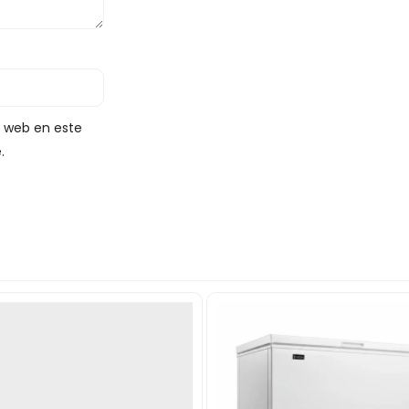
y web en este
.