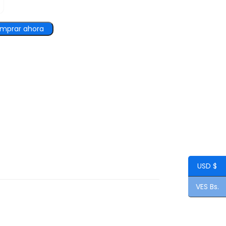
mprar ahora
USD $
VES Bs.