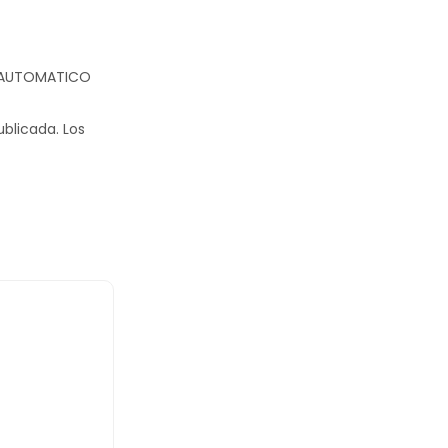
S AUTOMATICO
ublicada.
Los