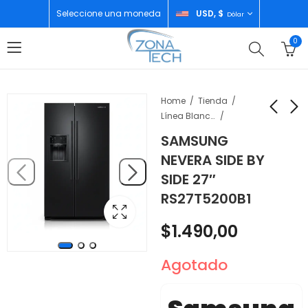
Seleccione una moneda
USD, $
Dólar
0
Home
Tienda
Línea Blanca
SAMSUNG
SAMSUNG NEVERA
WHIRLPOOL TOPE DE
NEVERA SIDE BY
SIDE BY SIDE 22"
COCINA A GAS
SIDE 27″
RS22T5200S9AP
ACERO 4H 30"
$
1.400,00
$
650,00
RS27T5200B1
WCG55USOHS
$
1.490,00
Agotado