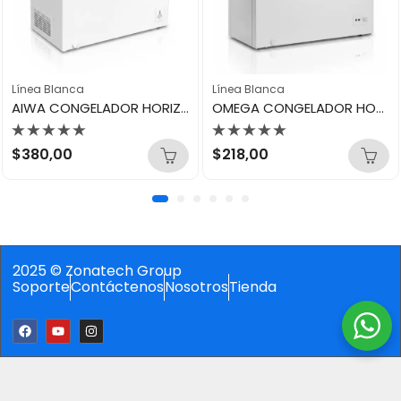
Línea Blanca
Línea Blanca
AIWA CONGELADOR HORIZONTAL 300LTS AWHCFC30101
OMEGA CONGELADOR HORIZONTAL BLANCO 143L OCH-143W
Valorado
Valorado
$
380,00
$
218,00
con
con
0
0
de
de
5
5
2025 © Zonatech Group
Soporte
Contáctenos
Nosotros
Tienda